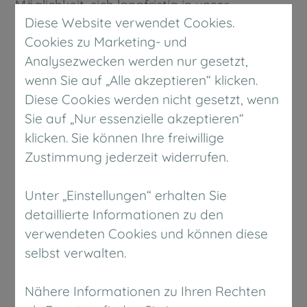
Möglichkeit, sich langfristig in unser
Diese Website verwendet Cookies.
Unternehmen einzubringen und Ihre Karriere
Cookies zu Marketing- und
voranzutreiben.
Analysezwecken werden nur gesetzt,
wenn Sie auf „Alle akzeptieren“ klicken.
Weiterbildungsmöglichkeiten:
Wir
Diese Cookies werden nicht gesetzt, wenn
unterstützen die individuelle
Sie auf „Nur essenzielle akzeptieren“
Weiterentwicklung unserer Mitarbeiter und
klicken. Sie können Ihre freiwillige
bieten Ihnen regelmäßige
Zustimmung jederzeit widerrufen.
Weiterbildungsmöglichkeiten an. Sei es durch
interne Schulungen, externe Seminare oder
Unter „Einstellungen“ erhalten Sie
Workshops - wir legen großen Wert darauf,
detaillierte Informationen zu den
dass Sie Ihre Fähigkeiten ausbauen und sich
verwendeten Cookies und können diese
beruflich weiterentwickeln können.
selbst verwalten.
Wir sind stets auf der Suche nach
Nähere Informationen zu Ihren Rechten
talentierten und motivierten Mitarbeitern, die